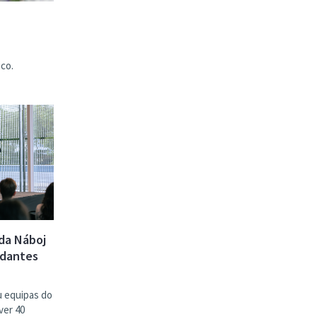
co.
 da Náboj
udantes
u equipas do
ver 40