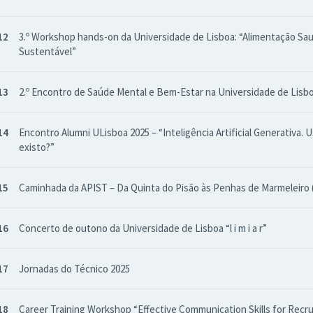
12
3.º Workshop hands-on da Universidade de Lisboa: “Alimentação Sau
Sustentável”
13
2.º Encontro de Saúde Mental e Bem-Estar na Universidade de Lisb
14
Encontro Alumni ULisboa 2025 – “Inteligência Artificial Generativa. U
existo?”
15
Caminhada da APIST – Da Quinta do Pisão às Penhas de Marmeleiro 
16
Concerto de outono da Universidade de Lisboa “l i m i a r”
17
Jornadas do Técnico 2025
18
Career Training Workshop “Effective Communication Skills for Recr