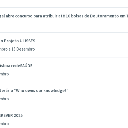
al abre concurso para atribuir até 10 bolsas de Doutoramento em 
do Projeto ULISSES
mbro a 15 Dezembro
isboa redeSAÚDE
embro
iterário “Who owns our knowledge?”
embro
EKEVER 2025
embro