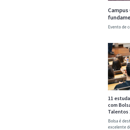
Campus O
fundamen
Evento de c
11 estuda
com Bols
Talentos
Bolsa é des
excelente d