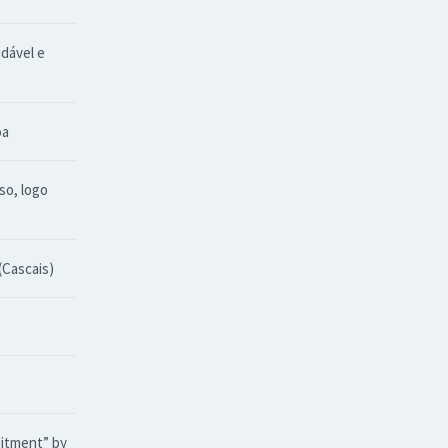
dável e
oa
so, logo
(Cascais)
uitment” by