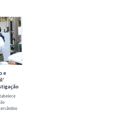
o e
l’
stigação
tabelece
ção
ntercâmbio