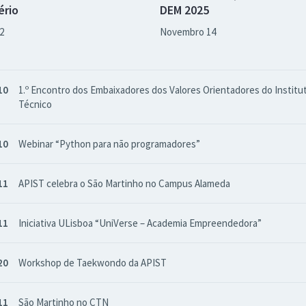
ério
DEM 2025
2
Novembro 14
10
1.º Encontro dos Embaixadores dos Valores Orientadores do Institu
Técnico
10
Webinar “Python para não programadores”
11
APIST celebra o São Martinho no Campus Alameda
11
Iniciativa ULisboa “UniVerse – Academia Empreendedora”
20
Workshop de Taekwondo da APIST
11
São Martinho no CTN