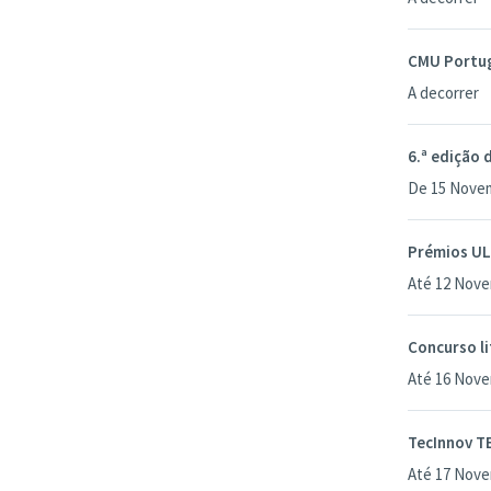
CMU Portug
A decorrer
6.ª edição 
De 15 Nove
Prémios UL
Até 12 Nov
Concurso l
Até 16 Nov
TecInnov T
Até 17 Nov