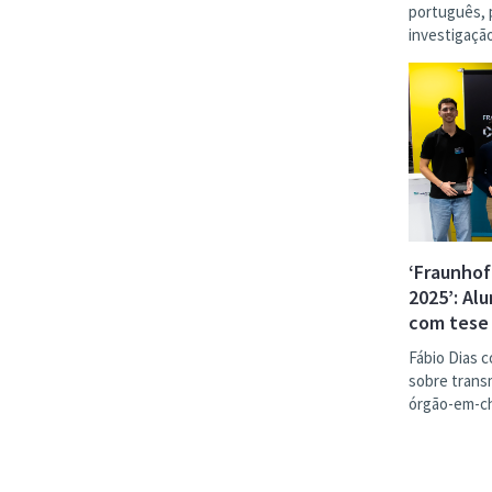
português, 
investigação
‘Fraunhof
2025’: Al
com tese
Fábio Dias c
sobre trans
órgão-em-ch