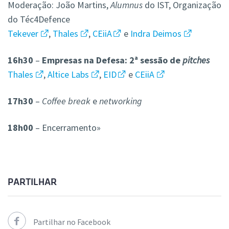
Moderação: João Martins,
Alumnus
do IST, Organização
do Téc4Defence
Tekever
,
Thales
,
CEiiA
e
Indra Deimos
16h30
–
Empresas na Defesa: 2ª sessão de
pitches
Thales
,
Altice Labs
,
EID
e
CEiiA
17h30
–
Coffee break
e
networking
18h00
– Encerramento
»
PARTILHAR
Partilhar no Facebook