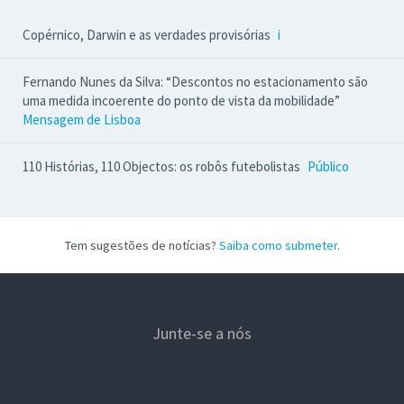
Copérnico, Darwin e as verdades provisórias
i
Fernando Nunes da Silva: “Descontos no estacionamento são
uma medida incoerente do ponto de vista da mobilidade”
Mensagem de Lisboa
110 Histórias, 110 Objectos: os robôs futebolistas
Público
Tem sugestões de notícias?
Saiba como submeter
.
Junte-se a nós