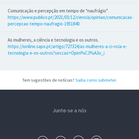
Comunicação e percepção em tempo de “naufrágio”
https://www.publico.pt/2021/03/12/ciencia/opiniao/comunicacao-
percepcao-tempo-naufragio-1951840
As mulheres, a ciência e tecnologia e os outros.
https://ionline.sapo.pt/artigo/727324/as-mulheres-a-ci-ncia-e-
tecnologia-e-os-outros?seccao=Opini%C3%A3o_i
Tem sugestões de notícias?
Saiba como submeter
.
Junte-se a nós