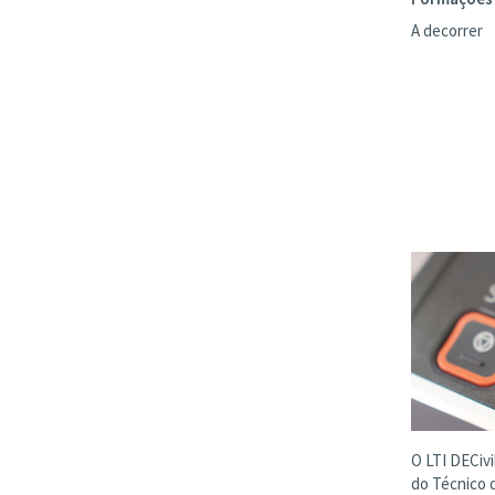
A decorrer
O LTI DECivi
do Técnico 