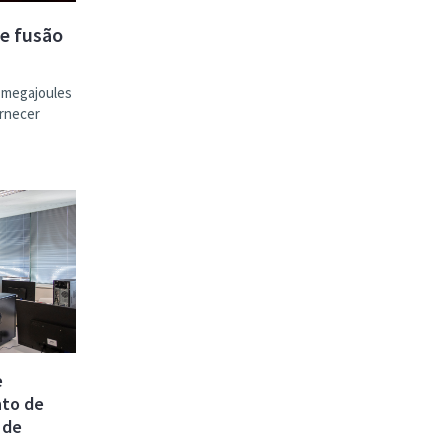
de fusão
 megajoules
ornecer
e
nto de
 de