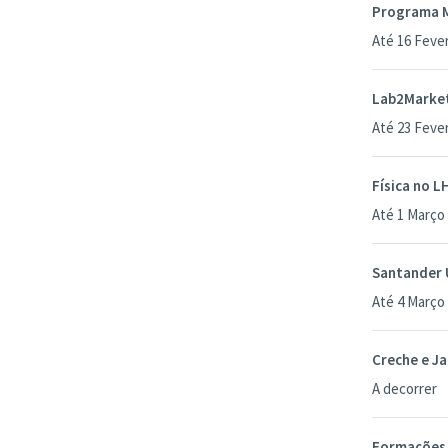
Programa M
Até 16 Feve
Lab2Marke
Até 23 Feve
Física no 
Até 1 Março
Santander 
Até 4 Março
Creche e Ja
A decorrer
Formações 