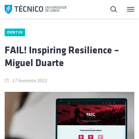
Saltar
Pesquisa
Me
para
o
conteúdo
EVENTOS
FAIL! Inspiring Resilience –
Miguel Duarte
17 fevereiro 2022