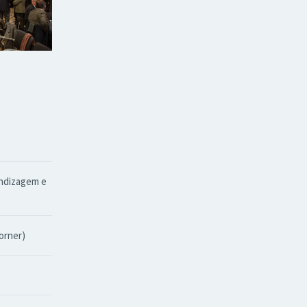
endizagem e
orner)