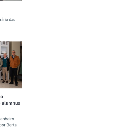
rário das
co
e alumnus
genheiro
por Berta