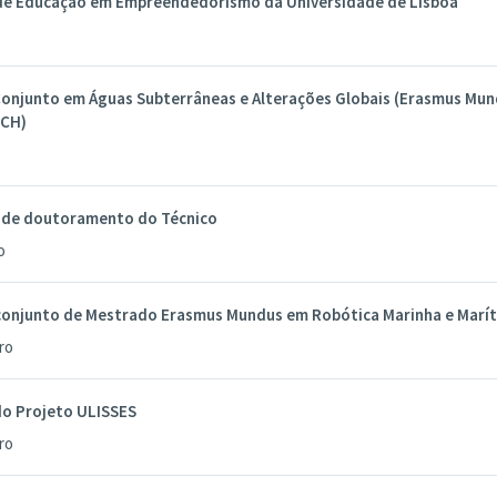
e Educação em Empreendedorismo da Universidade de Lisboa
onjunto em Águas Subterrâneas e Alterações Globais (Erasmus Mu
CH)
de doutoramento do Técnico
o
onjunto de Mestrado Erasmus Mundus em Robótica Marinha e Marít
ro
do Projeto ULISSES
ro