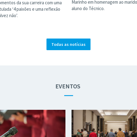
Marinho em homenagem ao marido
mentos da sua carreira com uma
aluno do Técnico.
itulada ‘4 paixões e uma reflexão
lvez não’.
Todas as notícias
EVENTOS
—