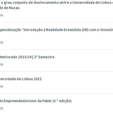
a o grau conjunto de doutoramento entre a Universidade de Lisboa 
de de Macau
ro
pecialização “Introdução à Realidade Estendida (XR) com o VisionO
ro
entorado 2023/24 | 2º Semestre
ro
versidade de Lisboa 2022
ro
e Empreendedorismo da Faber (2.ª edição)
ro