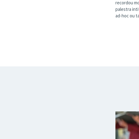
recordou mo
palestra int
ad-hoc ou ta