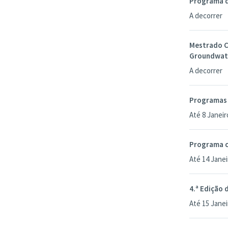
Programa d
A decorrer
Mestrado C
Groundwat
A decorrer
Programas 
Até 8 Janeir
Programa c
Até 14 Janei
4.ª Edição 
Até 15 Janei