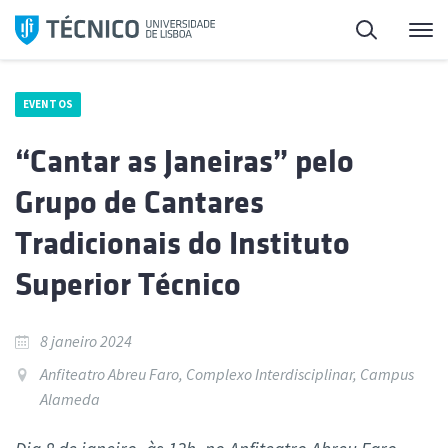
Saltar
Pesquisa
Me
para
o
conteúdo
EVENTOS
“Cantar as Janeiras” pelo
Grupo de Cantares
Tradicionais do Instituto
Superior Técnico
8 janeiro 2024
Anfiteatro Abreu Faro, Complexo Interdisciplinar, Campus
Alameda