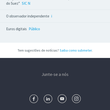
do Suez”
SIC N
O observador independente
i
Euros digitais
Público
Tem sugestões de notícias?
Saiba como submeter
.
Junte-se a nós