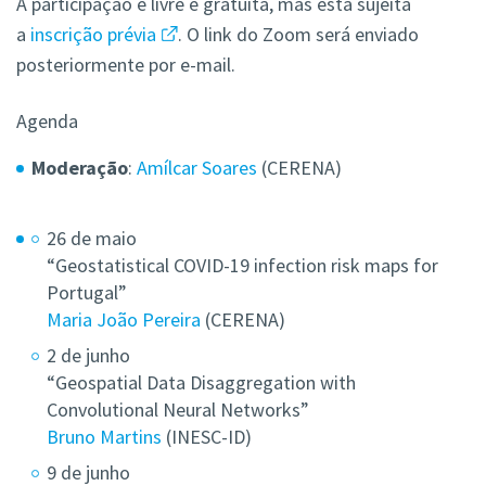
A participação é livre e gratuita, mas está sujeita
a
inscrição prévia
. O link do Zoom
será
enviado
posteriormente por e-mail.
Agenda
Moderação
:
Amílcar Soares
(CERENA)
26 de maio
“Geostatistical COVID-19 infection risk maps for
Portugal”
Maria João Pereira
(CERENA)
2 de junho
“Geospatial Data Disaggregation with
Convolutional Neural Networks”
Bruno Martins
(INESC-ID)
9 de junho