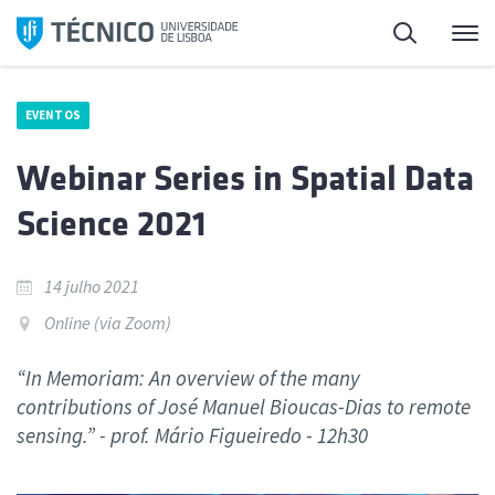
Saltar
Pesquisa
Me
para
o
conteúdo
EVENTOS
Webinar Series in Spatial Data
Science 2021
14 julho 2021
Online (via Zoom)
“In Memoriam: An overview of the many
contributions of José Manuel Bioucas-Dias to remote
sensing.” - prof. Mário Figueiredo - 12h30