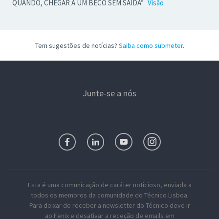
QUANDO, CHEGAR A UM BECO SEM SAÍDA”
Visão
Tem sugestões de notícias?
Saiba como submeter
.
Junte-se a nós
Esta é uma comunicação de caráter noticioso, enviada a
todos os membros da comunidade do Técnico Lisboa.
Para deixar de receber a newsletter do Técnico deve ir
ao Fenix e desativar a receção de emails em