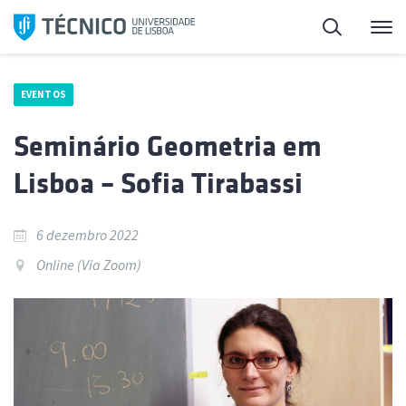
Saltar
Pesquisa
Me
para
o
conteúdo
EVENTOS
Seminário Geometria em
Lisboa – Sofia Tirabassi
6 dezembro 2022
Online (Via Zoom)