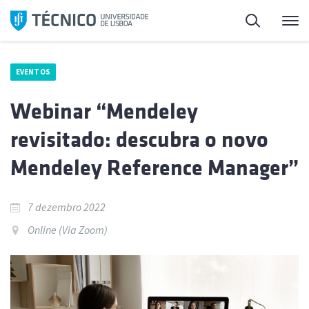
Saltar
Pesquisa
Me
para
o
conteúdo
EVENTOS
Webinar “Mendeley
revisitado: descubra o novo
Mendeley Reference Manager”
7 dezembro 2022
Online (Via Zoom)