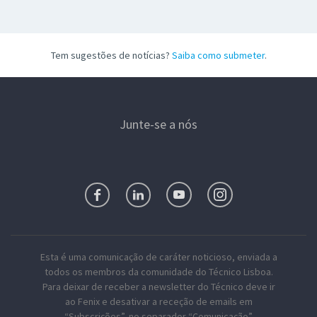
Tem sugestões de notícias?
Saiba como submeter
.
Junte-se a nós
Esta é uma comunicação de caráter noticioso, enviada a
todos os membros da comunidade do Técnico Lisboa.
Para deixar de receber a newsletter do Técnico deve ir
ao Fenix e desativar a receção de emails em
“Subscrições”, no separador “Comunicação”.