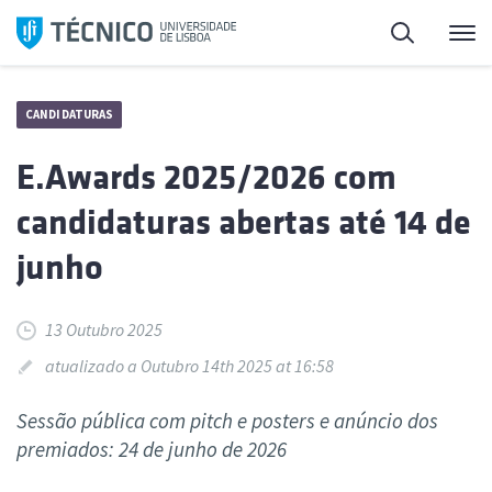
Saltar
Pesquisa
Me
para
o
conteúdo
CANDIDATURAS
E.Awards 2025/2026 com
candidaturas abertas até 14 de
junho
13 Outubro 2025
atualizado a Outubro 14th 2025 at 16:58
Sessão pública com pitch e posters e anúncio dos
premiados: 24 de junho de 2026