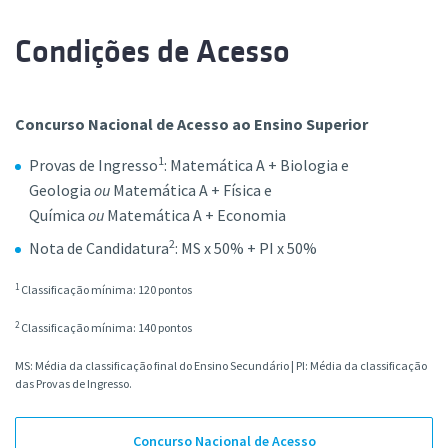
Computação que poderá ter por base um desafio real
O aluno pode escolher disciplinas, oferecidas em várias
cuja solução será desenvolvida em equipa.
Condições de Acesso
faculdades da ULisboa, de áreas como Gestão,
Economia, Letras, Psicologia, Artes Visuais ou
Desporto, entre outras.
Concurso Nacional de Acesso ao Ensino Superior
Humanidades, Artes e Ciências Sociais
1
Provas de Ingresso
:
Matemática A + Biologia e
Geologia
ou
Matemática A + Física e
Química
ou
Matemática A + Economia
2
Nota de Candidatura
: MS x 50% + PI x 50%
1
Classificação mínima: 120 pontos
2
Classificação mínima: 140 pontos
MS: Média da classificação final do Ensino Secundário | PI: Média da classificação
das Provas de Ingresso.
Concurso Nacional de Acesso