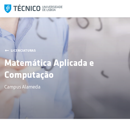
Saltar
para
o
conteúdo
LICENCIATURAS
Matemática Aplicada e
Computação
Campus Alameda