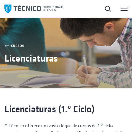
Saltar
Pesquisa
Me
para
o
conteúdo
CURSOS
Licenciaturas
Licenciaturas (1.º Ciclo)
O Técnico oferece um vasto leque de cursos de 1.º ciclo