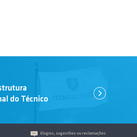
strutura
nal do Técnico
Elogios, sugestões ou reclamações