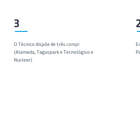
3
O Técnico dispõe de três
campi
E
(Alameda, Taguspark e Tecnológico e
Pa
Nuclear).