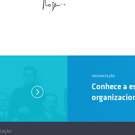
ORGANIZAÇÃO
Conhece a e
organizacio
tação