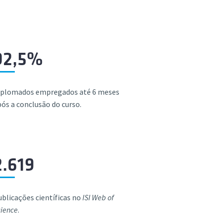
92,5%
iplomados empregados até 6 meses
ós a conclusão do curso.
2.619
blicações científicas no
ISI Web of
cience
.