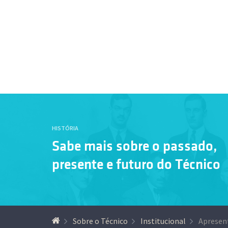
HISTÓRIA
Sabe mais sobre o passado,
presente e futuro do Técnico
Sobre o Técnico
Institucional
Apresen