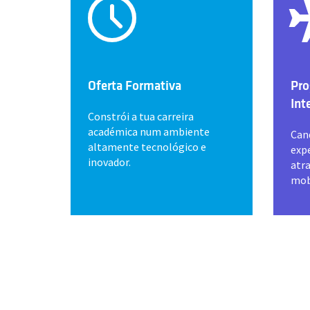
Oferta Formativa
Pro
Int
Constrói a tua carreira
académica num ambiente
Can
altamente tecnológico e
expe
inovador.
atr
mob