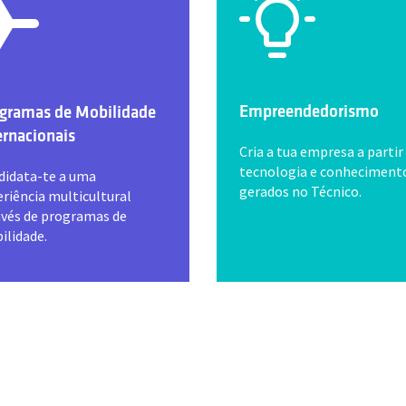
Empreendedorismo
gramas de Mobilidade
ernacionais
Cria a tua empresa a partir
tecnologia e conheciment
didata-te a uma
gerados no Técnico.
riência multicultural
avés de programas de
ilidade.