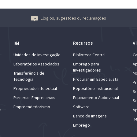
Elogios, sugestões ou reclamações
I&I
Recursos
Vi
Unidades de Investigação
Biblioteca Central
Ca
Laboratórios Associados
Emprego para
Ap
Investigadores
Transferência de
Mo
Tecnologia
Procurar um Especialista
Pr
Propriedade Intelectual
Repositório Institucional
Se
Parcerias Empresariais
Equipamento Audiovisual
Se
Empreendedorismo
Software
e
Ap
Banco de Imagens
Re
Emprego