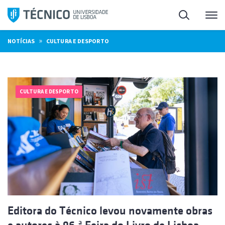
Saltar
Pesquisa
Me
para
o
»
NOTÍCIAS
CULTURA E DESPORTO
conteúdo
CULTURA E DESPORTO
Editora do Técnico levou novamente obras