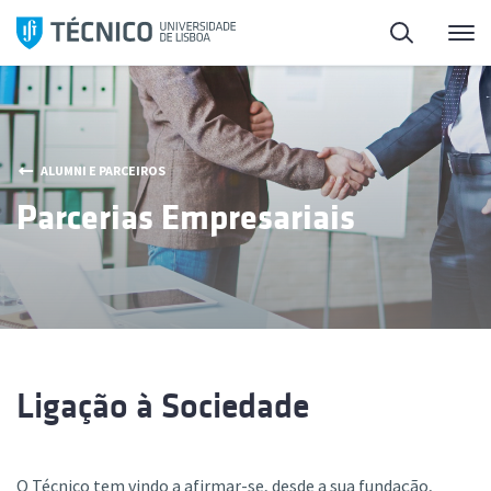
Saltar
Pesquisa
Me
para
o
conteúdo
ALUMNI E PARCEIROS
Parcerias Empresariais
Ligação à Sociedade
O Técnico tem vindo a afirmar-se, desde a sua fundação,