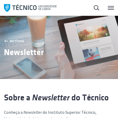
Saltar
Pesquisa
Me
para
o
conteúdo
NOTÍCIAS
Newsletter
Sobre a
Newsletter
do Técnico
Conheça a
Newsletter
do Instituto Superior Técnico,