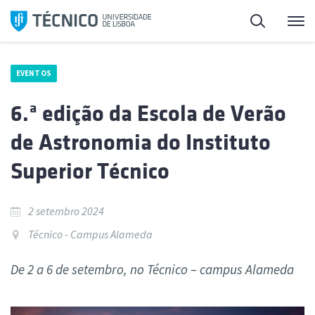
Saltar
Pesquisa
Me
para
o
conteúdo
EVENTOS
6.ª edição da Escola de Verão
de Astronomia do Instituto
Superior Técnico
2 setembro 2024
Técnico - Campus Alameda
De 2 a 6 de setembro, no Técnico – campus Alameda