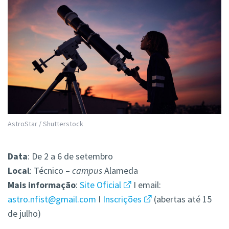
AstroStar / Shutterstock
Data
: De 2 a 6 de setembro
Local
: Técnico –
campus
Alameda
Mais
informação
:
Site Oficial
I email:
astro.nfist@gmail.com
I
Inscrições
(abertas até 15
de julho)