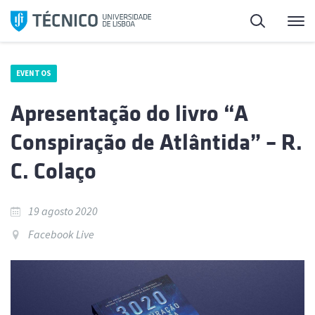
Saltar
Pesquisa
Me
para
o
conteúdo
EVENTOS
Apresentação do livro “A
Conspiração de Atlântida” – R.
C. Colaço
19 agosto 2020
Facebook Live