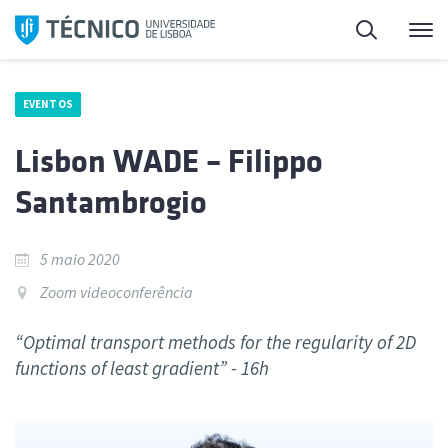
Saltar
Pesquisa
Me
para
o
conteúdo
EVENTOS
Lisbon WADE – Filippo
Santambrogio
5 maio 2020
Zoom videoconferência
“Optimal transport methods for the regularity of 2D
functions of least gradient” - 16h