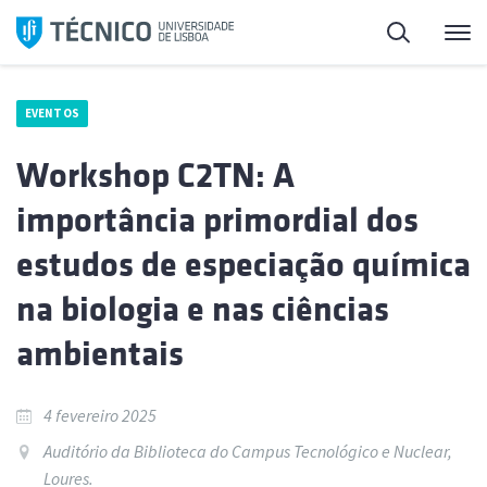
Saltar
Pesquisa
Me
para
o
conteúdo
EVENTOS
Workshop C2TN: A
importância primordial dos
estudos de especiação química
na biologia e nas ciências
ambientais
4 fevereiro 2025
Auditório da Biblioteca do Campus Tecnológico e Nuclear,
Loures.