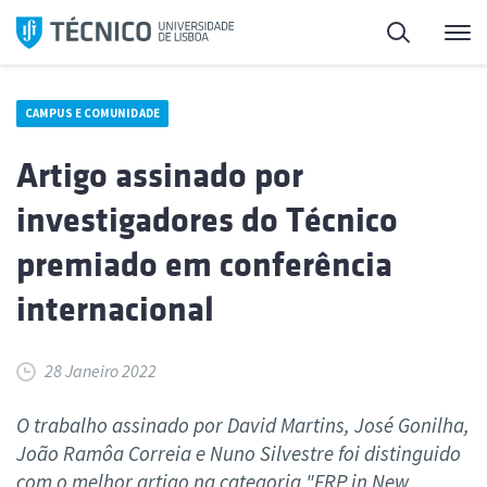
Saltar
Pesquisa
Me
para
o
conteúdo
CAMPUS E COMUNIDADE
Artigo assinado por
investigadores do Técnico
premiado em conferência
internacional
28 Janeiro 2022
O trabalho assinado por David Martins, José Gonilha,
João Ramôa Correia e Nuno Silvestre foi distinguido
com o melhor artigo na categoria "FRP in New