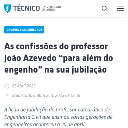
Saltar
Pesquisa
Me
para
o
conteúdo
CAMPUS E COMUNIDADE
As confissões do professor
João Azevedo “para além do
engenho” na sua jubilação
21 Abril 2023
atualizado a Abril 26th 2023 at 12:28
A lição de jubilação do professor catedrático de
Engenharia Civil que ensinou várias gerações de
engenheiros aconteceu a 20 de abril.