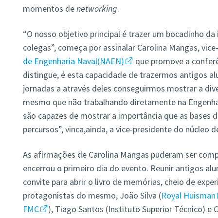
momentos de
networking
.
“O nosso objetivo principal é trazer um bocadinho da 
colegas”, começa por assinalar Carolina Mangas, vic
de Engenharia Naval(NAEN)
que promove a conferê
distingue, é esta capacidade de trazermos antigos alu
jornadas a através deles conseguirmos mostrar a div
mesmo que não trabalhando diretamente na Engenhari
são capazes de mostrar a importância que as bases d
percursos”, vinca,ainda, a vice-presidente do núcleo d
As afirmações de Carolina Mangas puderam ser comp
encerrou o primeiro dia do evento. Reunir antigos a
convite para abrir o livro de memórias, cheio de experiê
protagonistas do mesmo, João Silva (
Royal Huisman
FMC
), Tiago Santos (Instituto Superior Técnico) e Ca