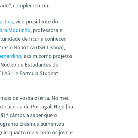
dade”, complementou.
artins
, vice-presidente do
dra Moutinho
, professora e
tunidade de ficar a conhecer
mas e Robótica (ISR-Lisboa),
ernardino
, assim como projetos
 Núcleo de Estudantes de
TLAS – e Formula Student
o mais da vossa oferta. No meu
nte acerca de Portugal. Hoje
[na
ã] f
icámos a saber que o
 programa Erasmus aumentou
uir: quanto mais cedo os jovens