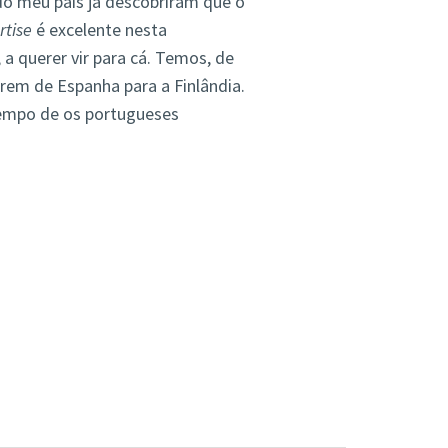
do meu país já descobriram que o
rtise
é excelente nesta
a querer vir para cá. Temos, de
em de Espanha para a Finlândia.
 tempo de os portugueses