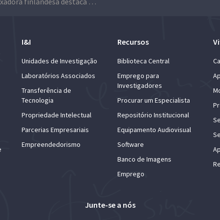
Embaixadora finlandesa destaca “trabalho impressionante” em visita ao Técnico
I&I
Recursos
Vi
Unidades de Investigação
Biblioteca Central
Ca
Laboratórios Associados
Emprego para
Ap
Investigadores
Transferência de
Mo
Tecnologia
Procurar um Especialista
Pr
Propriedade Intelectual
Repositório Institucional
Se
Parcerias Empresariais
Equipamento Audiovisual
Se
Empreendedorismo
Software
e
Ap
Banco de Imagens
Re
Emprego
Junte-se a nós