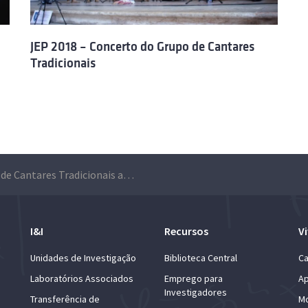
JEP 2018 – Concerto do Grupo de Cantares
Tradicionais
Grupo de Cantares Tradicionais assinala o Dia de Reis através de um vídeo
I&I
Recursos
Vi
Unidades de Investigação
Biblioteca Central
Ca
Laboratórios Associados
Emprego para
Ap
Investigadores
Transferência de
Mo