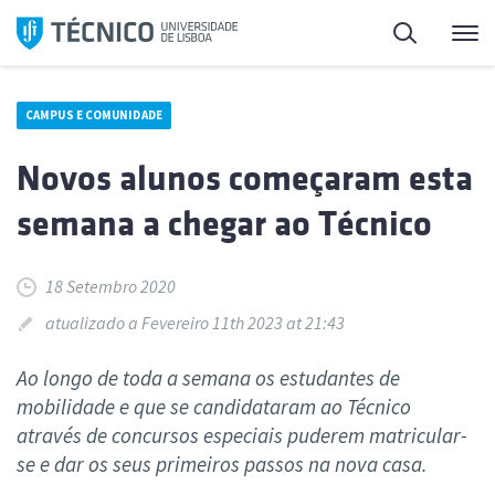
Saltar
Pesquisa
Me
para
o
conteúdo
CAMPUS E COMUNIDADE
Novos alunos começaram esta
semana a chegar ao Técnico
18 Setembro 2020
atualizado a Fevereiro 11th 2023 at 21:43
Ao longo de toda a semana os estudantes de
mobilidade e que se candidataram ao Técnico
através de concursos especiais puderem matricular-
se e dar os seus primeiros passos na nova casa.