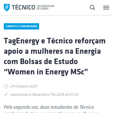
Saltar
Pesquisa
Me
para
o
conteúdo
CAMPUS E COMUNIDADE
TagEnergy e Técnico reforçam
apoio a mulheres na Energia
com Bolsas de Estudo
“Women in Energy MSc”
24 Outubro 2024
atualizado a Novembro 7th 2024 at 07:23
Pela segunda vez, duas estudantes do Técnico