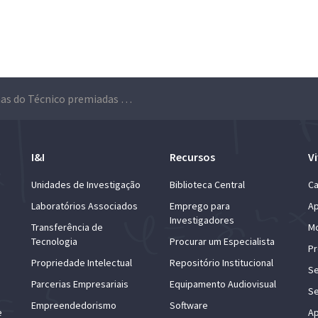
Dez alunas do Técnico premiadas com bolsas de mérito do ‘Top Women Scholarship Program’
I&I
Recursos
Vi
Unidades de Investigação
Biblioteca Central
Ca
Laboratórios Associados
Emprego para
Ap
Investigadores
Transferência de
Mo
Tecnologia
Procurar um Especialista
Pr
Propriedade Intelectual
Repositório Institucional
Se
Parcerias Empresariais
Equipamento Audiovisual
Se
Empreendedorismo
Software
e
Ap