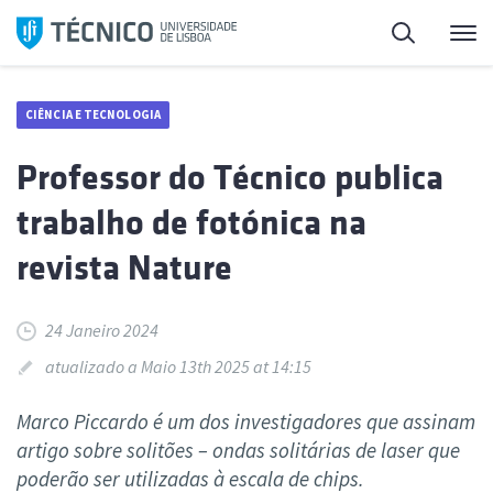
Saltar
Pesquisa
Me
para
o
conteúdo
CIÊNCIA E TECNOLOGIA
Professor do Técnico publica
trabalho de fotónica na
revista Nature
24 Janeiro 2024
atualizado a Maio 13th 2025 at 14:15
Marco Piccardo é um dos investigadores que assinam
artigo sobre solitões – ondas solitárias de laser que
poderão ser utilizadas à escala de chips.