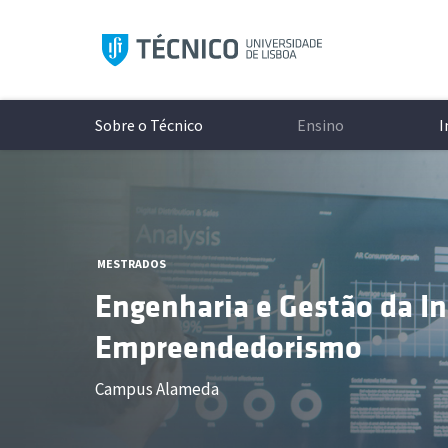
Saltar
para
o
conteúdo
Sobre o Técnico
Ensino
I
Aprese
Modelo 
A Inves
Conhece
MESTRADOS
Históri
Licenci
Unidade
Campi
Engenharia e Gestão da I
Organi
Mestrad
Laborat
Cultura
Documen
Mestra
Projeto
Protoco
Empreendedorismo
Redes S
Minors
Excelên
Associa
Campus Alameda
Logo e 
Doutor
Núcleos
As últimas notícias e eventos
Todos o
Cursos 
Diversi
ocorrer 