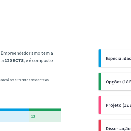
 e Empreendedorismo tem a
Especialidad
s a
120 ECTS
, e é composto
O Mestrado e
poderá ser diferente consoante as
Opções (18 
Empreendedo
tanto na vert
decisão, econ
Parte do curr
Projeto (12 
projetos) co
relacionadas 
da inovação, 
12
Sistemas de 
sustentabilid
De forma a i
Dissertação
Poderão ser a