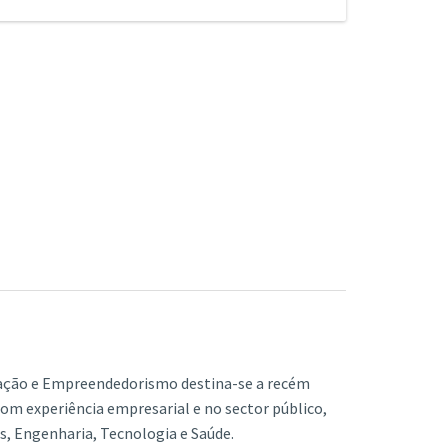
opõe-se o estudo e elaboração de um projeto,
 estudos adquire ainda um caráter
de 6 ECTS.
nte ou em grupo, e em ambiente académico ou
inar ao complementar a formação com a
 sobre um desafio em Inovação e
 é o trabalho final do ciclo de estudos,
de Engenharia, fundamental para compreender
ismo.
cada estudante debruçar-se e especializar-se
mpenhado pela ciência, tecnologia e inovação
nto específico. Poderá ser realizado num dos
 e no desenvolvimento económico.
bitos:
fica
m Empresa
tidisciplinar
Capstone
ação e Empreendedorismo destina-se a recém
 com experiência empresarial e no sector público,
, Engenharia, Tecnologia e Saúde.