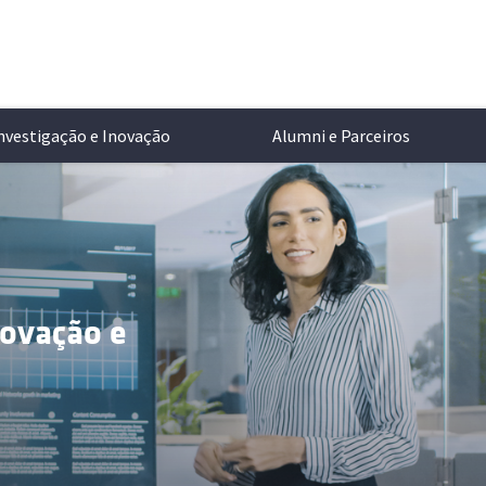
nvestigação e Inovação
Alumni e Parceiros
ntação
de Ensino
tigação no Técnico
r Lisboa
Alameda
Informações Académicas
Transferência de Tecnologia
Cartão de Identificação
Ciência e Tecnologia
a
aturas
s de Investigação
Oeiras
Concursos de Acesso
Propriedade Intelectual
Aplicações Móveis
Campus e Comunidade
novação e
no Técnico
zação
os Integrados
órios Associados
 e Desporto
Loures
Programas de Mobilidade
Parcerias Empresariais
Mobilidade e Transportes
Cultura e Desporto
tos e Legislação
dos
s em Destaque
los e Acordos
Apoio ao Estudante
Empreendedorismo
Serviços Informáticos
Multimédia
ociais
cia na Investigação (HRS4R)
ção dos Estudantes
Perguntas Frequentes
Serviços de Saúde
Eventos
Manual de Identidade
amentos
 de Estudantes
Apoio ao Estudante
Todas
s eventos públicos a
Online
dade e Igualdade de Género
Loja
dentro e fora do Técnico