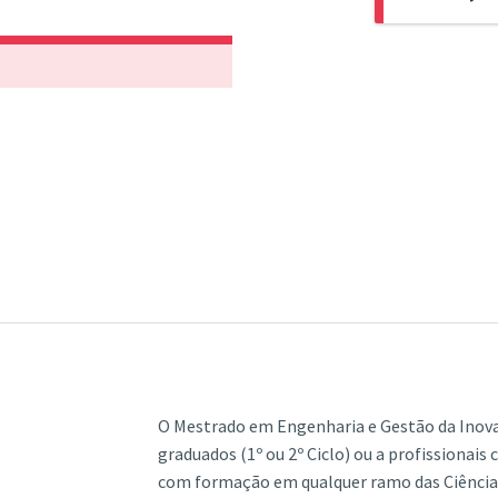
Mestrado, pr
Este ciclo de
num máximo 
individualme
multidiscipl
empresarial,
A dissertação
componente 
Empreededor
permitindo a 
o papel dese
sobre um assu
na sociedade
seguintes âm
Tese Cientí
Estágio e
Projeto mul
O Mestrado em Engenharia e Gestão da Inov
graduados (1º ou 2º Ciclo) ou a profissionais
com formação em qualquer ramo das Ciências