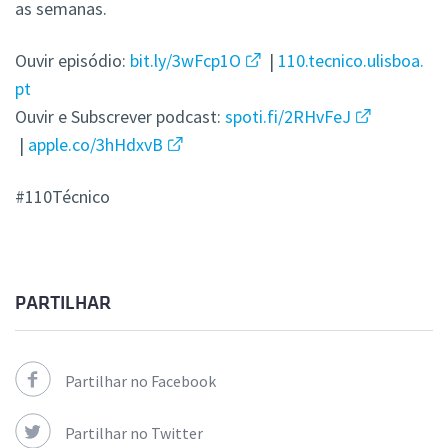
as semanas.
Ouvir episódio:
bit.ly/3wFcp1O
|
110.tecnico.ulisboa.
pt
Ouvir e Subscrever podcast:
spoti.fi/2RHvFeJ
|
apple.co/3hHdxvB
#110Técnico
PARTILHAR
Partilhar no Facebook
Partilhar no Twitter