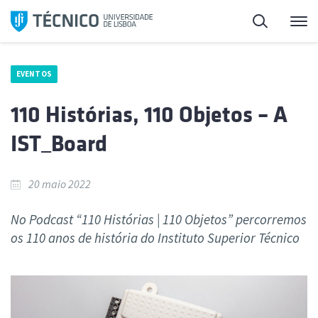
Saltar
Pesquisa
Me
para
o
conteúdo
EVENTOS
110 Histórias, 110 Objetos – A
IST_Board
20 maio 2022
No Podcast “110 Histórias | 110 Objetos” percorremos
os 110 anos de história do Instituto Superior Técnico