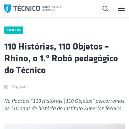
Saltar
Pesquisa
Me
para
o
conteúdo
EVENTOS
110 Histórias, 110 Objetos –
Rhino, o 1.º Robô pedagógico
do Técnico
6 agosto
No Podcast “110 Histórias | 110 Objetos” percorremos
os 110 anos de história do Instituto Superior Técnico