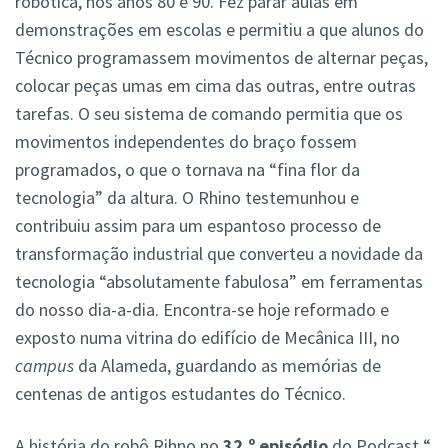
robótica, nos anos 80 e 90. Fez parar aulas em
demonstrações em escolas e permitiu a que alunos do
Técnico programassem movimentos de alternar peças,
colocar peças umas em cima das outras, entre outras
tarefas. O seu sistema de comando permitia que os
movimentos independentes do braço fossem
programados, o que o tornava na “fina flor da
tecnologia” da altura. O Rhino testemunhou e
contribuiu assim para um espantoso processo de
transformação industrial que converteu a novidade da
tecnologia “absolutamente fabulosa” em ferramentas
do nosso dia-a-dia. Encontra-se hoje reformado e
exposto numa vitrina do edifício de Mecânica III, no
campus
da Alameda, guardando as memórias de
centenas de antigos estudantes do Técnico.
A história do robô Rihno no
32.º episódio
do Podcast “