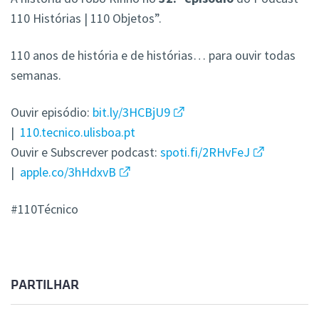
110 Histórias | 110 Objetos”.
110 anos de história e de histórias… para ouvir todas
semanas.
Ouvir episódio:
bit.ly/3HCBjU9
|
110.tecnico.ulisboa.pt
Ouvir e Subscrever podcast:
spoti.fi/2RHvFeJ
|
apple.co/3hHdxvB
#110Técnico
PARTILHAR