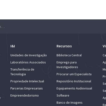
19.ª edição Montra de Jogos do Instituto Superior Técnico – MOJO
I&I
Recursos
Vi
Unidades de Investigação
Biblioteca Central
Ca
Laboratórios Associados
Emprego para
Ap
Investigadores
Transferência de
Mo
Tecnologia
Procurar um Especialista
Pr
Propriedade Intelectual
Repositório Institucional
Se
Parcerias Empresariais
Equipamento Audiovisual
Se
Empreendedorismo
Software
e
Ap
Banco de Imagens
Re