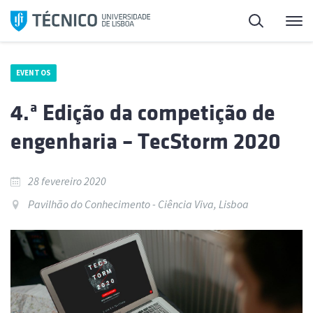
Saltar
Pesquisa
Me
para
o
conteúdo
EVENTOS
4.ª Edição da competição de
engenharia – TecStorm 2020
28 fevereiro 2020
Pavilhão do Conhecimento - Ciência Viva, Lisboa