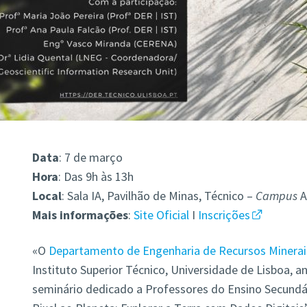
Data
: 7 de março
Hora
: Das 9h às 13h
Local
: Sala IA, Pavilhão de Minas, Técnico –
Campus
A
Mais
informações
:
Site Oficial
I
Inscrições
«O
Departamento de Engenharia de Recursos Minerais
Instituto Superior Técnico, Universidade de Lisboa, a
seminário dedicado a Professores do Ensino Secundá