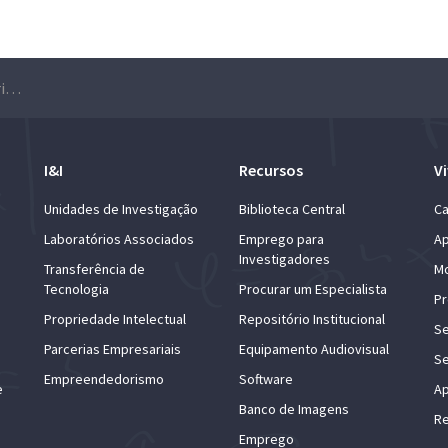
5.º Encontro Ciências e Engenharia da Terra
I&I
Recursos
Vi
Unidades de Investigação
Biblioteca Central
Ca
Laboratórios Associados
Emprego para
Ap
Investigadores
Transferência de
Mo
Tecnologia
Procurar um Especialista
Pr
Propriedade Intelectual
Repositório Institucional
Se
Parcerias Empresariais
Equipamento Audiovisual
Se
Empreendedorismo
Software
e
Ap
Banco de Imagens
Re
Emprego