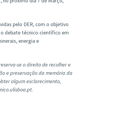
”, no próximo dia 7 de Março,
ovidas pelo DER, com o objetivo
 o debate técnico-científico em
nerais, energia e
reserva-se o direito de recolher e
usão e preservação da memória da
obter algum esclarecimento,
ico.ulisboa.pt.