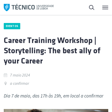
Saltar
Pesquisa
Me
para
o
conteúdo
EVENTOS
Career Training Workshop |
Storytelling: The best ally of
your Career
7 maio 2024
a confirmar
Dia 7 de maio, das 17h às 19h, em local a confirmar