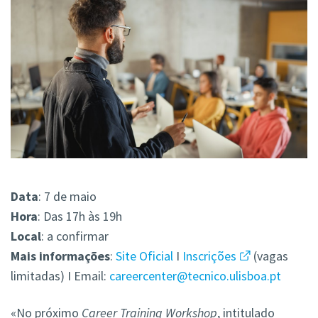
Data
: 7 de maio
Hora
: Das 17h às 19h
Local
: a confirmar
Mais
informações
:
Site Oficial
I
Inscrições
(vagas
limitadas) I Email:
careercenter@tecnico.ulisboa.pt
«No próximo
Career Training Workshop
, intitulado