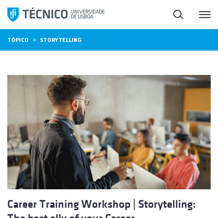
Saltar
Pesquisa
Me
para
o
»
TÓPICO
STORYTELLING
conteúdo
Career Training Workshop | Storytelling: