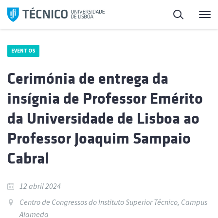
Saltar
Pesquisa
Me
para
o
conteúdo
EVENTOS
Cerimónia de entrega da
insígnia de Professor Emérito
da Universidade de Lisboa ao
Professor Joaquim Sampaio
Cabral
12 abril 2024
Centro de Congressos do Instituto Superior Técnico, Campus
Alameda