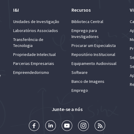
I&I
Recursos
Vi
Unidades de Investigação
Biblioteca Central
Ca
Laboratórios Associados
Emprego para
Ap
Investigadores
Transferência de
Mo
Tecnologia
Procurar um Especialista
Pr
Propriedade Intelectual
Repositório Institucional
Se
Parcerias Empresariais
Equipamento Audiovisual
Se
Empreendedorismo
Software
e
Ap
Banco de Imagens
Re
Emprego
Junte-se a nós