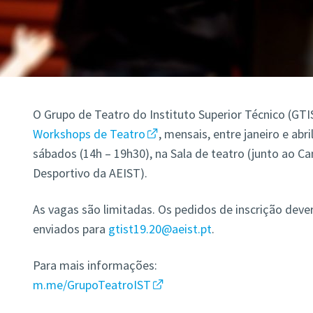
O Grupo de Teatro do Instituto Superior Técnico (G
Workshops de Teatro
, mensais, entre janeiro e abr
sábados (14h – 19h30), na Sala de teatro (junto ao 
Desportivo da AEIST).
As vagas são limitadas. Os pedidos de inscrição deve
enviados para
gtist19.20@aeist.pt
.
Para mais informações:
m.me/GrupoTeatroIST