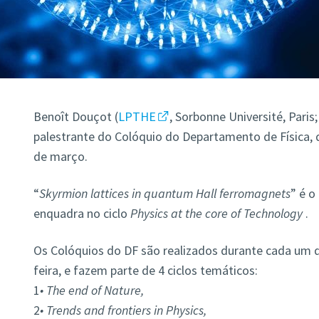
Benoît Douçot (
LPTHE
,
Sorbonne Université, Paris;
palestrante do Colóquio do Departamento de Física, q
de março.
“
Skyrmion lattices in quantum Hall ferromagnets
” é o
enquadra no ciclo
P
hysics at the core of Technology
.
Os Colóquios do DF são realizados durante cada um d
feira, e fazem parte de 4 ciclos temáticos:
1
• The end of Nature,
2
• Trends and frontiers in Physics,