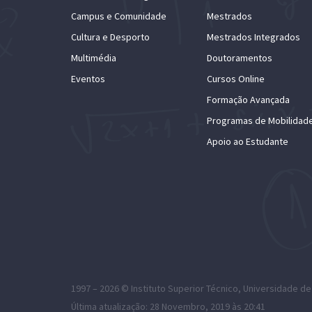
Campus e Comunidade
Mestrados
Cultura e Desporto
Mestrados Integrados
Multimédia
Doutoramentos
Eventos
Cursos Online
Formação Avançada
Programas de Mobilidad
Apoio ao Estudante
1997 – 2026 ©
Instituto Superior Técnico
,
Universidade de
Última atualização: 28 Novembro, 2019 às 20:41