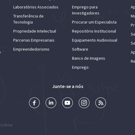
Laboratórios Associados
Emprego para
Ap
Investigadores
Transferência de
Mo
Tecnologia
Procurar um Especialista
Pr
Propriedade Intelectual
Repositório Institucional
Se
Parcerias Empresariais
Equipamento Audiovisual
Se
Empreendedorismo
Software
e
Ap
Banco de Imagens
Re
Emprego
Junte-se a nós
 Lisboa