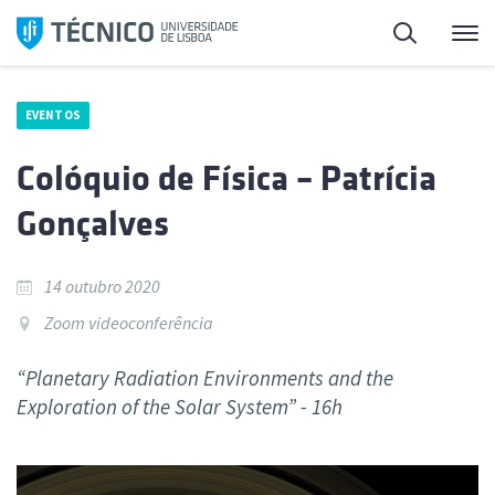
Saltar
Pesquisa
Me
para
o
conteúdo
EVENTOS
Colóquio de Física – Patrícia
Gonçalves
14 outubro 2020
Zoom videoconferência
“Planetary Radiation Environments and the
Exploration of the Solar System” - 16h