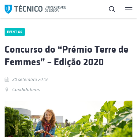
Saltar
Pesquisa
Me
para
o
conteúdo
EVENTOS
Concurso do “Prémio Terre de
Femmes” – Edição 2020
30 setembro 2019
Candidaturas