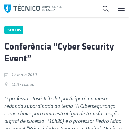
Saltar
Pesquisa
Me
para
o
conteúdo
EVENTOS
Conferência “Cyber Security
Event”
17 maio 2019
CCB - Lisboa
O professor José Tribolet participará na mesa-
redonda subordinada ao tema “A Cibersegurança
como chave para uma estratégia de transformação
digital de sucesso” (10h30) e o professor Pedro Adão
no painel “Privacidade e Segurança Digital: Quais os